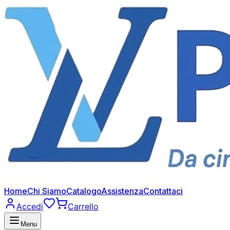
Home
Chi Siamo
Catalogo
Assistenza
Contattaci
Accedi
Carrello
Menu