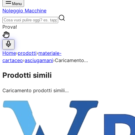
Menu
Noleggio Macchine
Prova!
Home
›
prodotti
›
materiale-
cartaceo
›
asciugamani
›
Caricamento…
Prodotti simili
Caricamento prodotti simili…