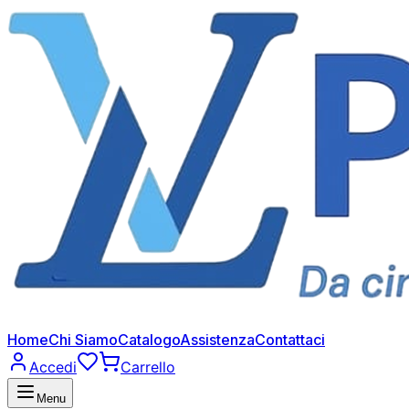
Home
Chi Siamo
Catalogo
Assistenza
Contattaci
Accedi
Carrello
Menu