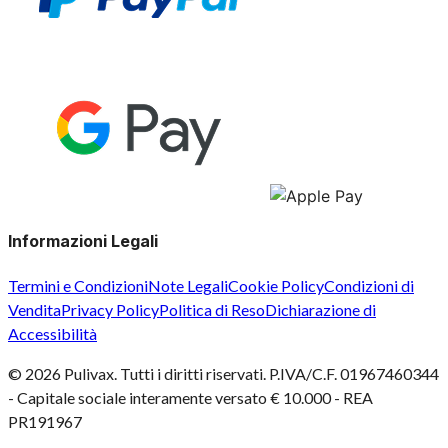
Informazioni Legali
Termini e Condizioni
Note Legali
Cookie Policy
Condizioni di
Vendita
Privacy Policy
Politica di Reso
Dichiarazione di
Accessibilità
©
2026
Pulivax. Tutti i diritti riservati. P.IVA/C.F. 01967460344
- Capitale sociale interamente versato € 10.000 - REA
PR191967