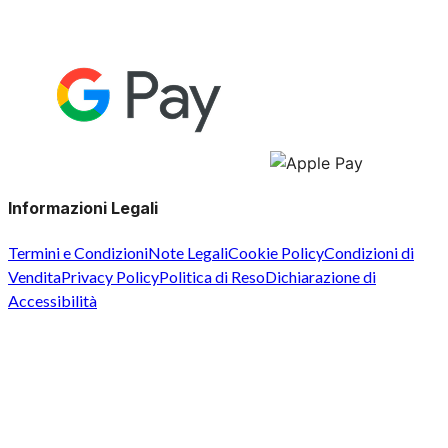
Informazioni Legali
Termini e Condizioni
Note Legali
Cookie Policy
Condizioni di
Vendita
Privacy Policy
Politica di Reso
Dichiarazione di
Accessibilità
©
2026
Pulivax. Tutti i diritti riservati. P.IVA/C.F. 01967460344
- Capitale sociale interamente versato € 10.000 - REA
PR191967
Questo sito utilizza cookie per migliorare l'esperienza di