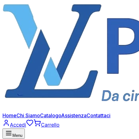
Home
Chi Siamo
Catalogo
Assistenza
Contattaci
Accedi
Carrello
Menu