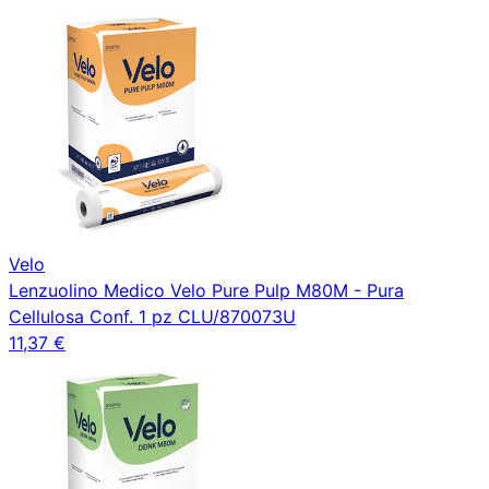
Velo
Lenzuolino Medico Velo Pure Pulp M80M - Pura
Cellulosa Conf. 1 pz CLU/870073U
11,37 €