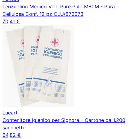
Lenzuolino Medico Velo Pure Pulp M80M - Pura
Cellulosa Conf. 12 pz CLU/870073
70,41 €
Lucart
Contenitore Igienico per Signora – Cartone da 1.200
sacchetti
64,82 €