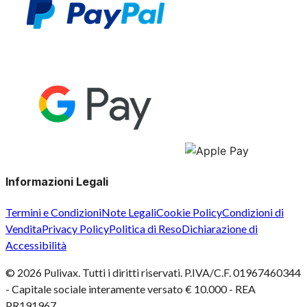
Informazioni Legali
Termini e Condizioni
Note Legali
Cookie Policy
Condizioni di
Vendita
Privacy Policy
Politica di Reso
Dichiarazione di
Accessibilità
©
2026
Pulivax. Tutti i diritti riservati. P.IVA/C.F. 01967460344
- Capitale sociale interamente versato € 10.000 - REA
PR191967