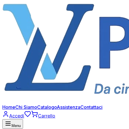
Home
Chi Siamo
Catalogo
Assistenza
Contattaci
Accedi
Carrello
Menu