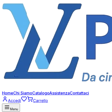
Home
Chi Siamo
Catalogo
Assistenza
Contattaci
Accedi
Carrello
Menu