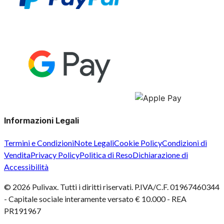
Informazioni Legali
Termini e Condizioni
Note Legali
Cookie Policy
Condizioni di
Vendita
Privacy Policy
Politica di Reso
Dichiarazione di
Accessibilità
©
2026
Pulivax. Tutti i diritti riservati. P.IVA/C.F. 01967460344
- Capitale sociale interamente versato € 10.000 - REA
PR191967