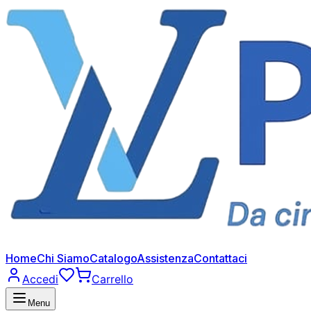
Home
Chi Siamo
Catalogo
Assistenza
Contattaci
Accedi
Carrello
Menu