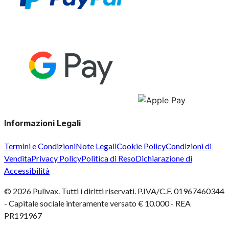
Informazioni Legali
Termini e Condizioni
Note Legali
Cookie Policy
Condizioni di
Vendita
Privacy Policy
Politica di Reso
Dichiarazione di
Accessibilità
©
2026
Pulivax. Tutti i diritti riservati. P.IVA/C.F. 01967460344
- Capitale sociale interamente versato € 10.000 - REA
PR191967