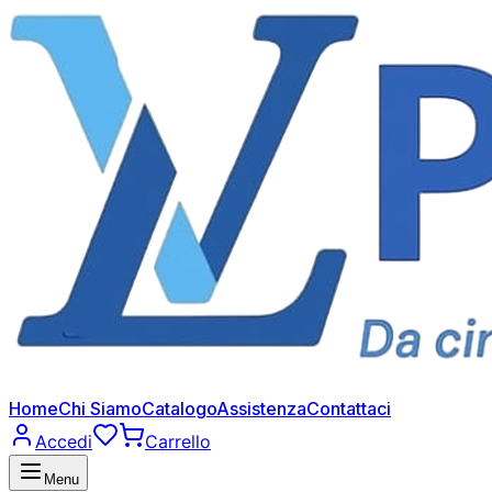
Home
Chi Siamo
Catalogo
Assistenza
Contattaci
Accedi
Carrello
Menu