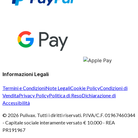
Informazioni Legali
Termini e Condizioni
Note Legali
Cookie Policy
Condizioni di
Vendita
Privacy Policy
Politica di Reso
Dichiarazione di
Accessibilità
©
2026
Pulivax. Tutti i diritti riservati. P.IVA/C.F. 01967460344
- Capitale sociale interamente versato € 10.000 - REA
PR191967