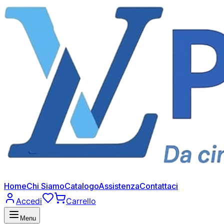
Home
Chi Siamo
Catalogo
Assistenza
Contattaci
Accedi
Carrello
Menu