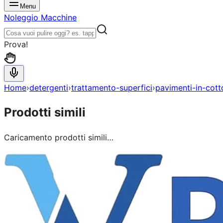
Menu
Noleggio Macchine
Prova!
Home
›
detergenti
›
trattamento-superfici
›
pavimenti-in-cott
Prodotti simili
Caricamento prodotti simili…