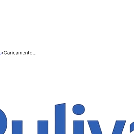
o
›
Caricamento…