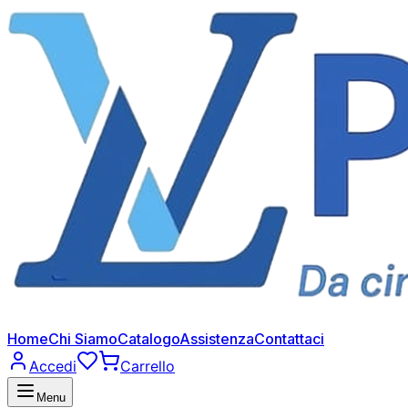
Home
Chi Siamo
Catalogo
Assistenza
Contattaci
Accedi
Carrello
Menu