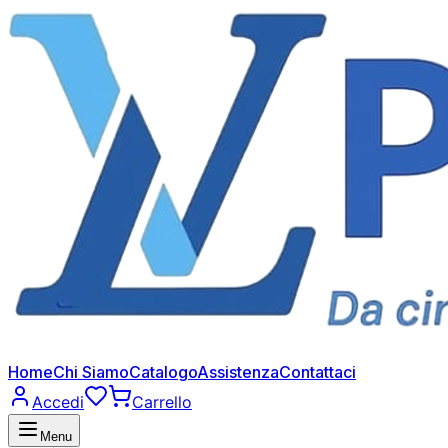
Home
Chi Siamo
Catalogo
Assistenza
Contattaci
Accedi
Carrello
Menu