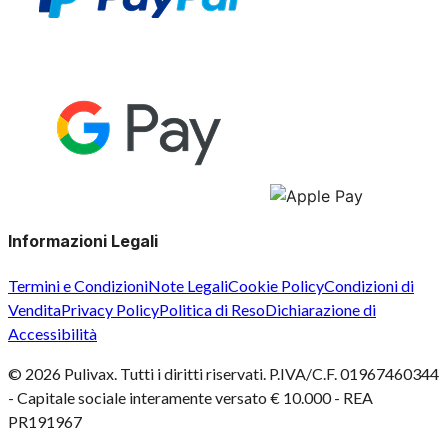
Informazioni Legali
Termini e Condizioni
Note Legali
Cookie Policy
Condizioni di
Vendita
Privacy Policy
Politica di Reso
Dichiarazione di
Accessibilità
©
2026
Pulivax. Tutti i diritti riservati. P.IVA/C.F. 01967460344
- Capitale sociale interamente versato € 10.000 - REA
PR191967