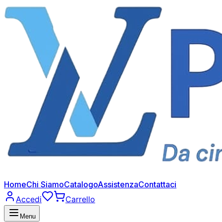
Home
Chi Siamo
Catalogo
Assistenza
Contattaci
Accedi
Carrello
Menu