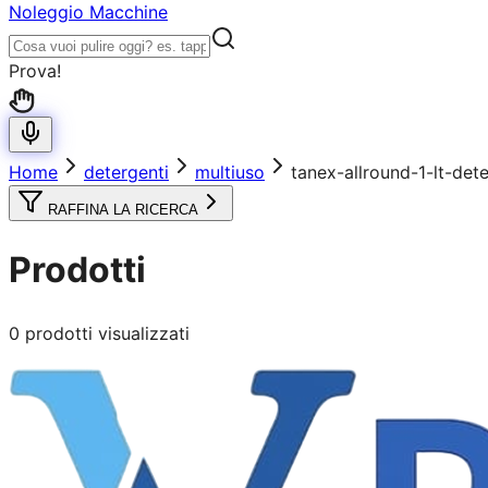
Noleggio Macchine
Prova!
Home
detergenti
multiuso
tanex-allround-1-lt-de
RAFFINA LA RICERCA
Prodotti
0
prodotti visualizzati