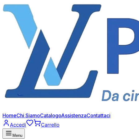
Home
Chi Siamo
Catalogo
Assistenza
Contattaci
Accedi
Carrello
Menu