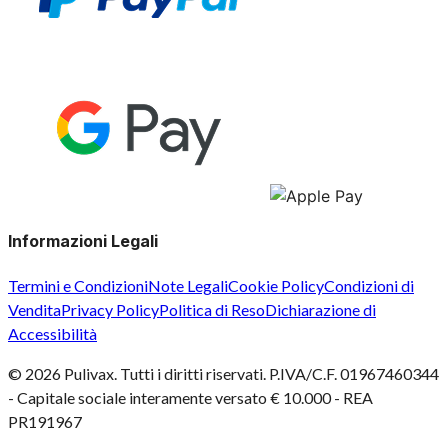
Informazioni Legali
Termini e Condizioni
Note Legali
Cookie Policy
Condizioni di
Vendita
Privacy Policy
Politica di Reso
Dichiarazione di
Accessibilità
©
2026
Pulivax. Tutti i diritti riservati. P.IVA/C.F. 01967460344
- Capitale sociale interamente versato € 10.000 - REA
PR191967