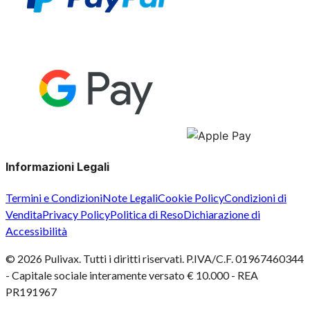
Informazioni Legali
Termini e Condizioni
Note Legali
Cookie Policy
Condizioni di
Vendita
Privacy Policy
Politica di Reso
Dichiarazione di
Accessibilità
©
2026
Pulivax. Tutti i diritti riservati. P.IVA/C.F. 01967460344
- Capitale sociale interamente versato € 10.000 - REA
PR191967