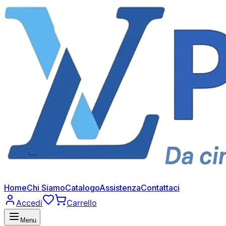
Home
Chi Siamo
Catalogo
Assistenza
Contattaci
Accedi
Carrello
Menu