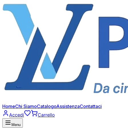
Home
Chi Siamo
Catalogo
Assistenza
Contattaci
Accedi
Carrello
Menu