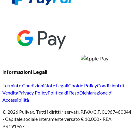
Informazioni Legali
Termini e Condizioni
Note Legali
Cookie Policy
Condizioni di
Vendita
Privacy Policy
Politica di Reso
Dichiarazione di
Accessibilità
©
2026
Pulivax. Tutti i diritti riservati. P.IVA/C.F. 01967460344
- Capitale sociale interamente versato € 10.000 - REA
PR191967