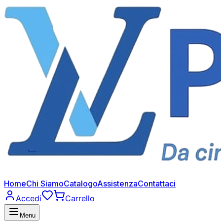
Home
Chi Siamo
Catalogo
Assistenza
Contattaci
Accedi
Carrello
Menu