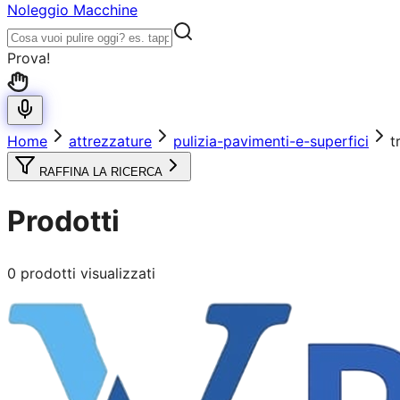
Noleggio Macchine
Prova!
Home
attrezzature
pulizia-pavimenti-e-superfici
t
RAFFINA LA RICERCA
Prodotti
0
prodotti visualizzati