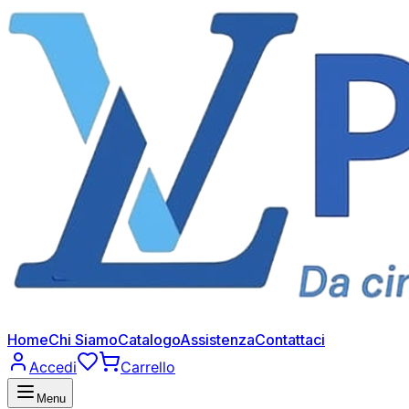
Home
Chi Siamo
Catalogo
Assistenza
Contattaci
Accedi
Carrello
Menu