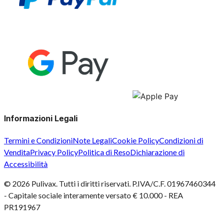
Informazioni Legali
Termini e Condizioni
Note Legali
Cookie Policy
Condizioni di
Vendita
Privacy Policy
Politica di Reso
Dichiarazione di
Accessibilità
©
2026
Pulivax. Tutti i diritti riservati. P.IVA/C.F. 01967460344
- Capitale sociale interamente versato € 10.000 - REA
PR191967