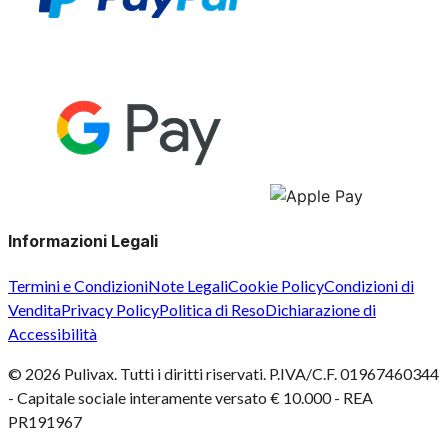
Informazioni Legali
Termini e Condizioni
Note Legali
Cookie Policy
Condizioni di
Vendita
Privacy Policy
Politica di Reso
Dichiarazione di
Accessibilità
©
2026
Pulivax. Tutti i diritti riservati. P.IVA/C.F. 01967460344
- Capitale sociale interamente versato € 10.000 - REA
PR191967