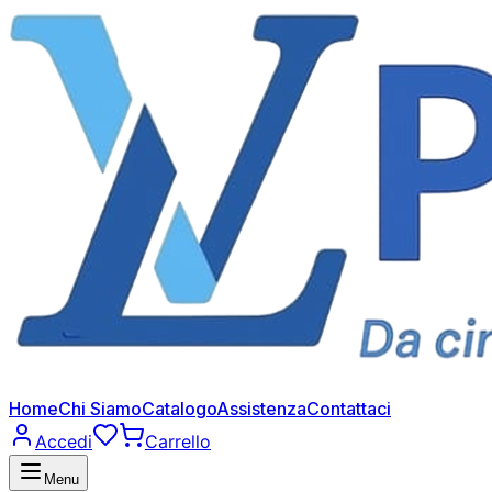
Home
Chi Siamo
Catalogo
Assistenza
Contattaci
Accedi
Carrello
Menu