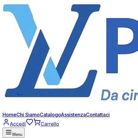
Home
Chi Siamo
Catalogo
Assistenza
Contattaci
Accedi
Carrello
Menu