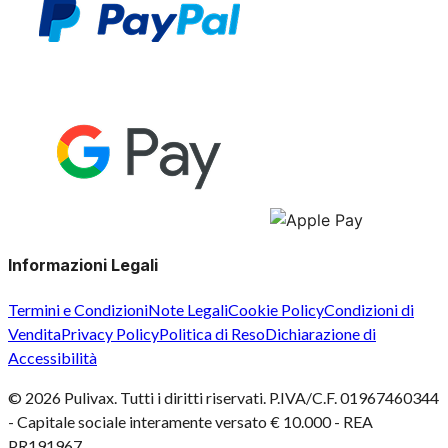
Informazioni Legali
Termini e Condizioni
Note Legali
Cookie Policy
Condizioni di
Vendita
Privacy Policy
Politica di Reso
Dichiarazione di
Accessibilità
©
2026
Pulivax. Tutti i diritti riservati. P.IVA/C.F. 01967460344
- Capitale sociale interamente versato € 10.000 - REA
PR191967