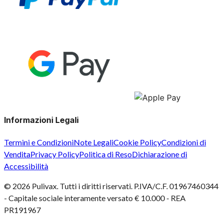
Informazioni Legali
Termini e Condizioni
Note Legali
Cookie Policy
Condizioni di
Vendita
Privacy Policy
Politica di Reso
Dichiarazione di
Accessibilità
©
2026
Pulivax. Tutti i diritti riservati. P.IVA/C.F. 01967460344
- Capitale sociale interamente versato € 10.000 - REA
PR191967