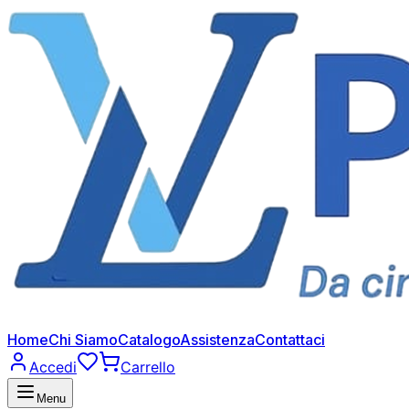
Home
Chi Siamo
Catalogo
Assistenza
Contattaci
Accedi
Carrello
Menu