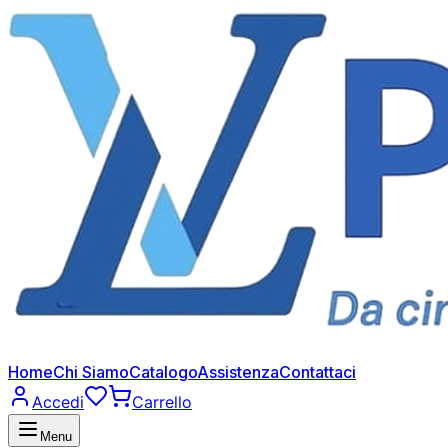
Home
Chi Siamo
Catalogo
Assistenza
Contattaci
Accedi
Carrello
Menu