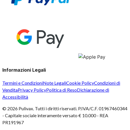
Informazioni Legali
Termini e Condizioni
Note Legali
Cookie Policy
Condizioni di
Vendita
Privacy Policy
Politica di Reso
Dichiarazione di
Accessibilità
©
2026
Pulivax. Tutti i diritti riservati. P.IVA/C.F. 01967460344
- Capitale sociale interamente versato € 10.000 - REA
PR191967