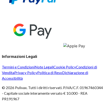
Informazioni Legali
Termini e Condizioni
Note Legali
Cookie Policy
Condizioni di
Vendita
Privacy Policy
Politica di Reso
Dichiarazione di
Accessibilità
©
2026
Pulivax. Tutti i diritti riservati. P.IVA/C.F. 01967460344
- Capitale sociale interamente versato € 10.000 - REA
PR191967