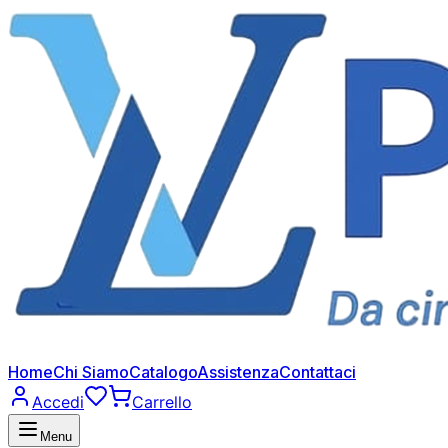
Home
Chi Siamo
Catalogo
Assistenza
Contattaci
Accedi
Carrello
Menu