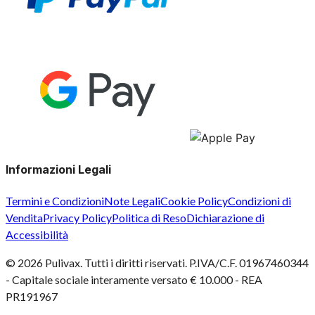
Informazioni Legali
Termini e Condizioni
Note Legali
Cookie Policy
Condizioni di
Vendita
Privacy Policy
Politica di Reso
Dichiarazione di
Accessibilità
©
2026
Pulivax. Tutti i diritti riservati. P.IVA/C.F. 01967460344
- Capitale sociale interamente versato € 10.000 - REA
PR191967