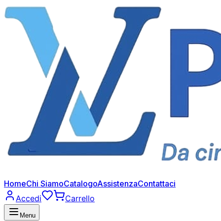
Home
Chi Siamo
Catalogo
Assistenza
Contattaci
Accedi
Carrello
Menu