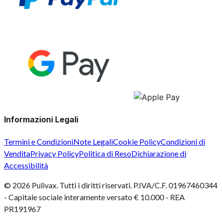
Informazioni Legali
Termini e Condizioni
Note Legali
Cookie Policy
Condizioni di
Vendita
Privacy Policy
Politica di Reso
Dichiarazione di
Accessibilità
©
2026
Pulivax. Tutti i diritti riservati. P.IVA/C.F. 01967460344
- Capitale sociale interamente versato € 10.000 - REA
PR191967