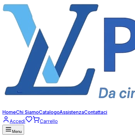
Home
Chi Siamo
Catalogo
Assistenza
Contattaci
Accedi
Carrello
Menu