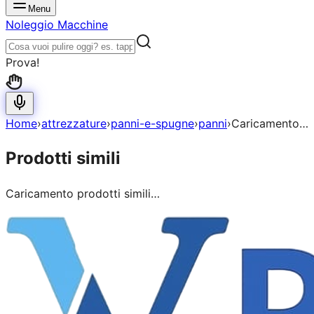
Menu
Noleggio Macchine
Prova!
Home
›
attrezzature
›
panni-e-spugne
›
panni
›
Caricamento…
Prodotti simili
Caricamento prodotti simili…