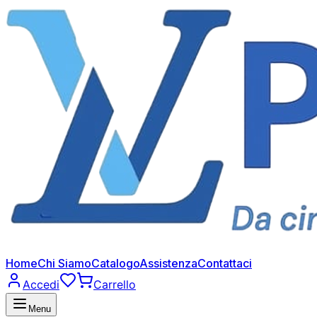
Home
Chi Siamo
Catalogo
Assistenza
Contattaci
Accedi
Carrello
Menu