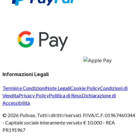
Informazioni Legali
Termini e Condizioni
Note Legali
Cookie Policy
Condizioni di
Vendita
Privacy Policy
Politica di Reso
Dichiarazione di
Accessibilità
©
2026
Pulivax. Tutti i diritti riservati. P.IVA/C.F. 01967460344
- Capitale sociale interamente versato € 10.000 - REA
PR191967