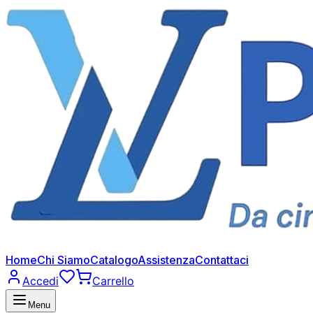
Home
Chi Siamo
Catalogo
Assistenza
Contattaci
Accedi
Carrello
Menu