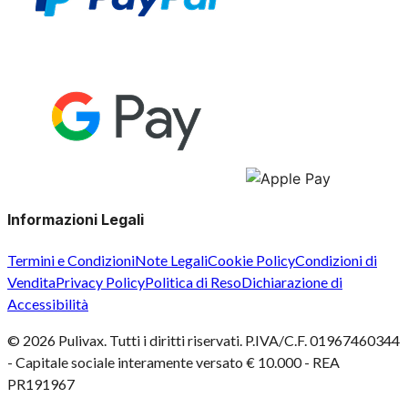
Informazioni Legali
Termini e Condizioni
Note Legali
Cookie Policy
Condizioni di
Vendita
Privacy Policy
Politica di Reso
Dichiarazione di
Accessibilità
©
2026
Pulivax. Tutti i diritti riservati. P.IVA/C.F. 01967460344
- Capitale sociale interamente versato € 10.000 - REA
PR191967