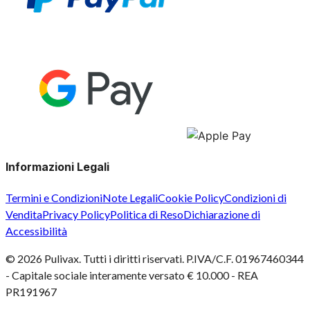
Informazioni Legali
Termini e Condizioni
Note Legali
Cookie Policy
Condizioni di
Vendita
Privacy Policy
Politica di Reso
Dichiarazione di
Accessibilità
©
2026
Pulivax. Tutti i diritti riservati. P.IVA/C.F. 01967460344
- Capitale sociale interamente versato € 10.000 - REA
PR191967