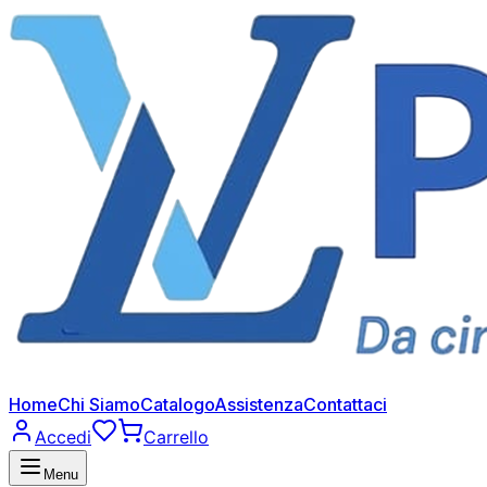
Home
Chi Siamo
Catalogo
Assistenza
Contattaci
Accedi
Carrello
Menu