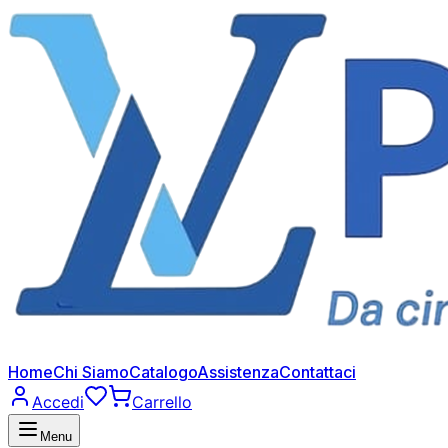
Home
Chi Siamo
Catalogo
Assistenza
Contattaci
Accedi
Carrello
Menu